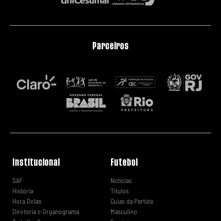
Parceiros
Institucional
Futebol
SAF
Notícias
História
Títulos
Hora Delas
Guias da Partida
Diretoria e Organograma
Masculino