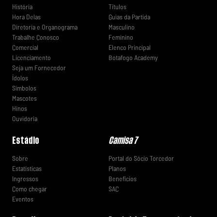
História
Títulos
Hora Delas
Guias da Partida
Diretoria e Organograma
Masculino
Trabalhe Conosco
Feminino
Comercial
Elenco Principal
Licenciamento
Botafogo Academy
Seja um Fornecedor
Ídolos
Símbolos
Mascotes
Hinos
Ouvidoria
Estádio
Camisa 7
Sobre
Portal do Sócio Torcedor
Estatísticas
Planos
Ingressos
Benefícios
Como chegar
SAC
Eventos