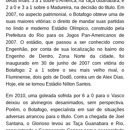
belas finais: 3 a 1 sobre o América, na Taça Guanabara, e
2 a 0 e 3 a 1 sobre o Madureira, na decisão do título. Em
2007, no aspecto patrimonial, o Botafogo obteve uma de
suas maiores vitórias: o direito de mandar suas partidas
no lindo e moderno Estádio Olímpico, construído pela
Prefeitura do Rio para os Jogos Pan-Americanos de
2007. O estádio, que passou a ser conhecido como
Engenhão, por conta de sua localização no bairro do
Engenho de Dentro, Zona Norte da cidade, foi
inaugurado em 30 de junho de 2007 com vitória do
Botafogo: 2 a 1 sobre o seu mais velho rival, o
Fluminense, dois gols de Dodô, contra um de Alex Dias.
Hoje, ele se tornou Estádio Nilton Santos.
Em 2010, uma goleada sofrida por 6 a 0 para o Vasco
deixou os alvinegros desanimados, sem perspectiva.
Porém, o Botafogo, especialista em sair de situações
adversas arrancou para o título. Com a chegada de Joel
Santana, o Glorioso levou as Taça Guanabara e Rio,