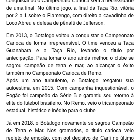
conquistando o Campeonato Carioca sem a necessidade
de uma final. No último jogo, a final da Taça Rio, vitória
por 2 a 1 sobre o Flamengo, com direito a cavadinha de
Loco Abreu e defesa de pênalti de Jefferson.
Em 2013, o Botafogo voltou a conquistar o Campeonato
Carioca de forma irrepreensível. O time venceu a Taça
Guanabara e a Taça Rio, levando o título por
antecipação. Para tornar o ano ainda melhor, o clube se
sagrou campeão de terra e mar, ao alcançar o êxito
também no Campeonato Carioca de Remo.
Após um ano turbulento, o Botafogo resgatou sua
autoestima em 2015. Com campanha inquestionável, o
Fogão foi campeão da Série B e garantiu seu retorno à
elite do futebol brasileiro. No Remo, veio o tricampeonato
estadual, histórico e inédito para o clube
Já em 2018, o Botafogo novamente se sagrou Campeão
de Terra e Mar. Nos gramados, o título carioca veio
repleto de emoção, com gol decisivo de Carli no último