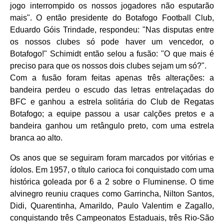
jogo interrompido os nossos jogadores não esputarão
mais". O então presidente do Botafogo Football Club,
Eduardo Góis Trindade, respondeu: "Nas disputas entre
os nossos clubes só pode haver um vencedor, o
Botafogo!" Schimidt então selou a fusão: "O que mais é
preciso para que os nossos dois clubes sejam um só?".
Com a fusão foram feitas apenas três alterações: a
bandeira perdeu o escudo das letras entrelaçadas do
BFC e ganhou a estrela solitária do Club de Regatas
Botafogo; a equipe passou a usar calções pretos e a
bandeira ganhou um retângulo preto, com uma estrela
branca ao alto.
Os anos que se seguiram foram marcados por vitórias e
ídolos. Em 1957, o título carioca foi conquistado com uma
histórica goleada por 6 a 2 sobre o Fluminense. O time
alvinegro reuniu craques como Garrincha, Nilton Santos,
Didi, Quarentinha, Amarildo, Paulo Valentim e Zagallo,
conquistando três Campeonatos Estaduais, três Rio-São