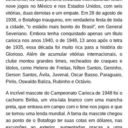
nove jogos no México e nos Estados Unidos, com seis
vitórias, duas derrotas e um empate. Em 28 de agosto de
1938, o Botafogo inaugurou, em verdadeira festa de toda
a cidade, “o estádio mais bonito do Brasil”, em General
Severiano. Embora tenha conquistado apenas um título
carioca nos anos 1940, o de 1948, 13 anos após o tetra
de 1935, essa década foi muito rica para a história do
Glorioso. Além de acumular vitórias internacionais, o
clube montou grandes times, recheados de craques e
ídolos, como Heleno de Freitas, Nílton Santos, Geninho,
Gerson Santos, Ávila, Juvenal, Oscar Basso, Paraguaio,
Pirilo, Oswaldo Baliza, Rubinho e Octávio.
A incrível mascote do Campeonato Carioca de 1948 foi o
cachorro Biriba, um vira-lata branco com uma mancha
preta, que entrava em campo com o time nos jogos e que
se tornou uma lenda mundial. A fama da mascote chegou
ao ponto de o Botafogo ter suas cotas em dólares, nas
excursões ao exterior, aumentadas graças a uma