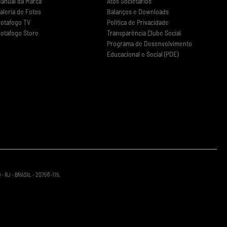
anual da Marca
Atos Societários
aleria de Fotos
Balanços e Downloads
otafogo TV
Política de Privacidade
otafogo Store
Transparência Clube Social
Programa de Desenvolvimento
Educacional e Social (PDE)
 RJ - BRASIL - 20756-115.