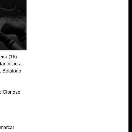
ira (16).
r início a
, Botafogo
o Glorioso
 marcar