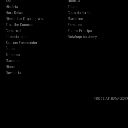
SAF
Notícias
História
Títulos
Hora Delas
Guias da Partida
Diretoria e Organograma
Masculino
Trabalhe Conosco
Feminino
Comercial
Elenco Principal
Licenciamento
Botafogo Academy
Seja um Fornecedor
Ídolos
Símbolos
Mascotes
Hinos
Ouvidoria
®
2026
S.A.F. BOTAFOGO | 