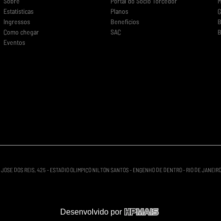
Sobre
Portal do Sócio Torcedor
M
Estatísticas
Planos
G
Ingressos
Benefícios
B
Como chegar
SAC
B
Eventos
R JOSE DOS REIS, 425 - ESTADIO OLIMPICO NILTON SANTOS - ENGENHO DE DENTRO - RIO DE JANEIRO -
Desenvolvido por