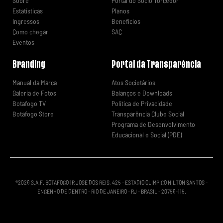
Sobre
Portal do Sócio Torcedor
Estatísticas
Planos
Ingressos
Benefícios
Como chegar
SAC
Eventos
Branding
Portal da Transparência
Manual da Marca
Atos Societários
Galeria de Fotos
Balanços e Downloads
Botafogo TV
Política de Privacidade
Botafogo Store
Transparência Clube Social
Programa de Desenvolvimento
Educacional e Social (PDE)
®
2026
S.A.F. BOTAFOGO | R JOSE DOS REIS, 425 - ESTADIO OLIMPICO NILTON SANTOS -
ENGENHO DE DENTRO - RIO DE JANEIRO - RJ - BRASIL - 20756-115.