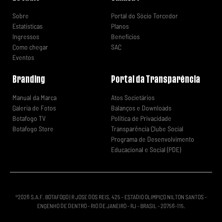
Sobre
Portal do Sócio Torcedor
Estatísticas
Planos
Ingressos
Benefícios
Como chegar
SAC
Eventos
Branding
Portal da Transparência
Manual da Marca
Atos Societários
Galeria de Fotos
Balanços e Downloads
Botafogo TV
Política de Privacidade
Botafogo Store
Transparência Clube Social
Programa de Desenvolvimento
Educacional e Social (PDE)
®
2026
S.A.F. BOTAFOGO | R JOSE DOS REIS, 425 - ESTADIO OLIMPICO NILTON SANTOS -
ENGENHO DE DENTRO - RIO DE JANEIRO - RJ - BRASIL - 20756-115.