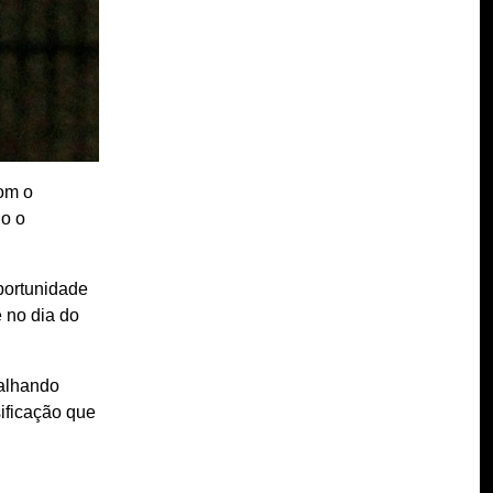
com o
lo o
portunidade
 no dia do
balhando
ificação que