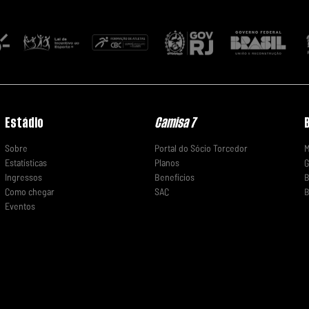
Estádio
Camisa 7
Sobre
Portal do Sócio Torcedor
M
Estatísticas
Planos
G
Ingressos
Benefícios
B
Como chegar
SAC
B
Eventos