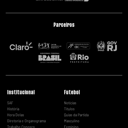
Parceiros
Institucional
Futebol
SAF
Notícias
História
Títulos
Hora Delas
Guias da Partida
Diretoria e Organograma
Masculino
Trabalhe Conosco
Feminino