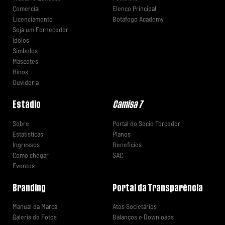
Comercial
Elenco Principal
Licenciamento
Botafogo Academy
Seja um Fornecedor
Ídolos
Símbolos
Mascotes
Hinos
Ouvidoria
Estádio
Camisa 7
Sobre
Portal do Sócio Torcedor
Estatísticas
Planos
Ingressos
Benefícios
Como chegar
SAC
Eventos
Branding
Portal da Transparência
Manual da Marca
Atos Societários
Galeria de Fotos
Balanços e Downloads