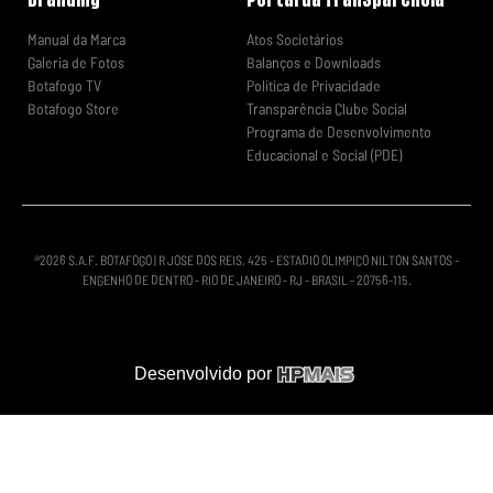
Manual da Marca
Atos Societários
Galeria de Fotos
Balanços e Downloads
Botafogo TV
Política de Privacidade
Botafogo Store
Transparência Clube Social
Programa de Desenvolvimento
Educacional e Social (PDE)
®
2026
S.A.F. BOTAFOGO | R JOSE DOS REIS, 425 - ESTADIO OLIMPICO NILTON SANTOS -
ENGENHO DE DENTRO - RIO DE JANEIRO - RJ - BRASIL - 20756-115.
Desenvolvido por