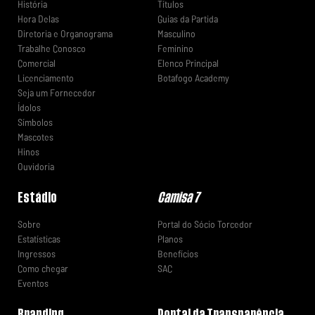
História
Títulos
Hora Delas
Guias da Partida
Diretoria e Organograma
Masculino
Trabalhe Conosco
Feminino
Comercial
Elenco Principal
Licenciamento
Botafogo Academy
Seja um Fornecedor
Ídolos
Símbolos
Mascotes
Hinos
Ouvidoria
Estádio
Camisa 7
Sobre
Portal do Sócio Torcedor
Estatísticas
Planos
Ingressos
Benefícios
Como chegar
SAC
Eventos
Branding
Portal da Transparência