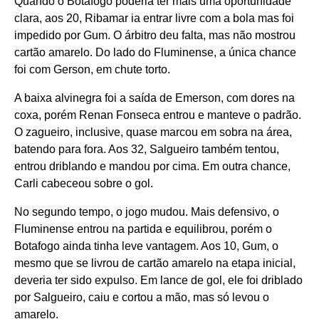
Quando o Botafogo poderia ter mais uma oportunidade
clara, aos 20, Ribamar ia entrar livre com a bola mas foi
impedido por Gum. O árbitro deu falta, mas não mostrou
cartão amarelo. Do lado do Fluminense, a única chance
foi com Gerson, em chute torto.
A baixa alvinegra foi a saída de Emerson, com dores na
coxa, porém Renan Fonseca entrou e manteve o padrão.
O zagueiro, inclusive, quase marcou em sobra na área,
batendo para fora. Aos 32, Salgueiro também tentou,
entrou driblando e mandou por cima. Em outra chance,
Carli cabeceou sobre o gol.
No segundo tempo, o jogo mudou. Mais defensivo, o
Fluminense entrou na partida e equilibrou, porém o
Botafogo ainda tinha leve vantagem. Aos 10, Gum, o
mesmo que se livrou de cartão amarelo na etapa inicial,
deveria ter sido expulso. Em lance de gol, ele foi driblado
por Salgueiro, caiu e cortou a mão, mas só levou o
amarelo.