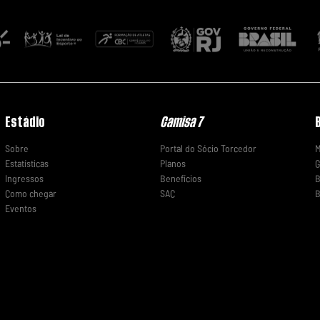
Estádio
Camisa 7
Sobre
Portal do Sócio Torcedor
M
Estatísticas
Planos
G
Ingressos
Benefícios
B
Como chegar
SAC
B
Eventos