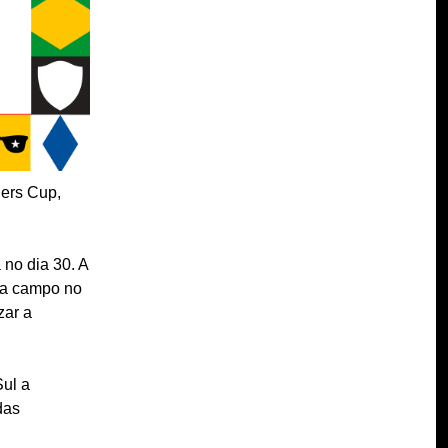
ers Cup,
no dia 30. A
a a campo no
zar a
Sul a
das