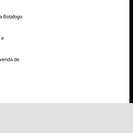
ca Botafogo
 e
 venda de