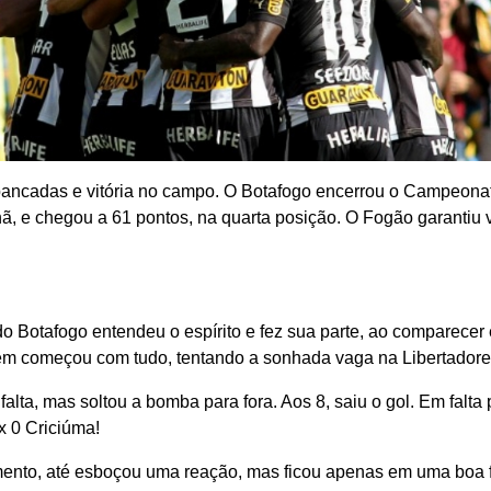
uibancadas e vitória no campo. O Botafogo encerrou o Campeonat
ã, e chegou a 61 pontos, na quarta posição. O Fogão garantiu 
do Botafogo entendeu o espírito e fez sua parte, ao comparece
ém começou com tudo, tentando a sonhada vaga na Libertadore
ta, mas soltou a bomba para fora. Aos 8, saiu o gol. Em falta p
x 0 Criciúma!
amento, até esboçou uma reação, mas ficou apenas em uma boa 