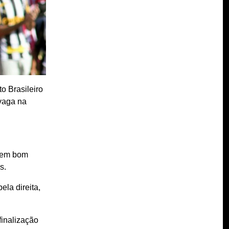
o Brasileiro
vaga na
r em bom
s.
ela direita,
finalização