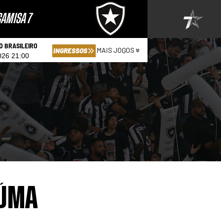
AMISA 7
 BRASILEIRO
MAIS JOGOS
INGRESSOS
026 21:00
IÚMA