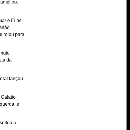
 ampliou.
mar e Elias
artão
e rolou para
inuto
sta da
teral lançou
 Galatto
squerda, e
 soltou a