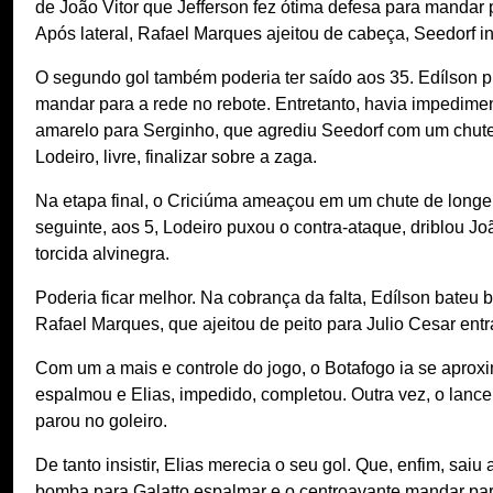
de João Vitor que Jefferson fez ótima defesa para mandar 
Após lateral, Rafael Marques ajeitou de cabeça, Seedorf in
O segundo gol também poderia ter saído aos 35. Edílson pu
mandar para a rede no rebote. Entretanto, havia impedimen
amarelo para Serginho, que agrediu Seedorf com um chute. 
Lodeiro, livre, finalizar sobre a zaga.
Na etapa final, o Criciúma ameaçou em um chute de longe
seguinte, aos 5, Lodeiro puxou o contra-ataque, driblou Jo
torcida alvinegra.
Poderia ficar melhor. Na cobrança da falta, Edílson bateu b
Rafael Marques, que ajeitou de peito para Julio Cesar entr
Com um a mais e controle do jogo, o Botafogo ia se aprox
espalmou e Elias, impedido, completou. Outra vez, o lance
parou no goleiro.
De tanto insistir, Elias merecia o seu gol. Que, enfim, saiu
bomba para Galatto espalmar e o centroavante mandar para