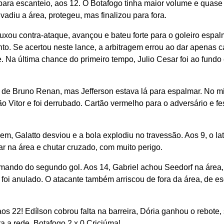
para escanteio, aos 12. O Botafogo tinha maior volume e quase
vadiu a área, protegeu, mas finalizou para fora.
xou contra-ataque, avançou e bateu forte para o goleiro espal
to. Se acertou neste lance, a arbitragem errou ao dar apenas c
Na última chance do primeiro tempo, Julio Cesar foi ao fundo 
 de Bruno Renan, mas Jefferson estava lá para espalmar. No m
ão Vitor e foi derrubado. Cartão vermelho para o adversário e fe
em, Galatto desviou e a bola explodiu no travessão. Aos 9, o la
ar na área e chutar cruzado, com muito perigo.
imando do segundo gol. Aos 14, Gabriel achou Seedorf na área,
 foi anulado. O atacante também arriscou de fora da área, de e
 aos 22! Edílson cobrou falta na barreira, Dória ganhou o rebote,
 a rede. Botafogo 2 x 0 Criciúma!