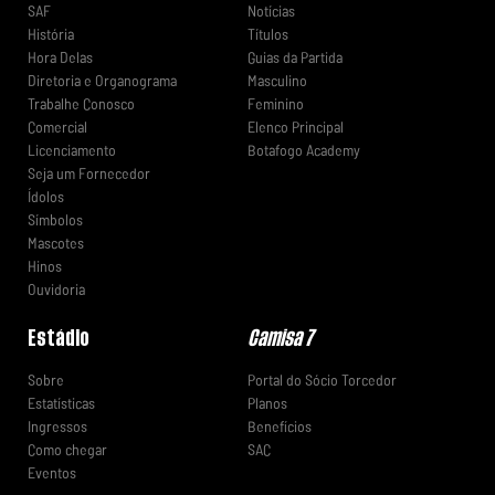
SAF
Notícias
História
Títulos
Hora Delas
Guias da Partida
Diretoria e Organograma
Masculino
Trabalhe Conosco
Feminino
Comercial
Elenco Principal
Licenciamento
Botafogo Academy
Seja um Fornecedor
Ídolos
Símbolos
Mascotes
Hinos
Ouvidoria
Estádio
Camisa 7
Sobre
Portal do Sócio Torcedor
Estatísticas
Planos
Ingressos
Benefícios
Como chegar
SAC
Eventos