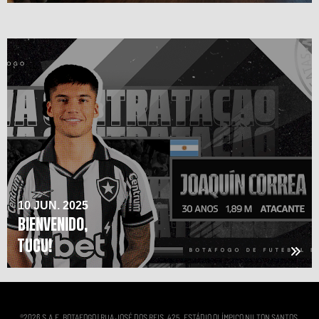
10 JUN. 2025
BIENVENIDO,
TUCU!
®
2026
S.A.F. BOTAFOGO | RUA JOSÉ DOS REIS, 425, ESTÁDIO OLÍMPICO NILTON SANTOS,